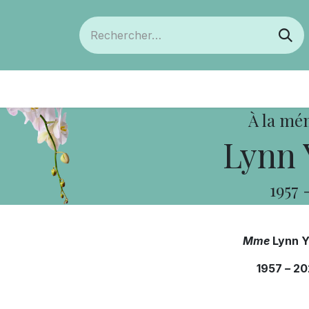
ts
Devenir membre
Votre coopérative
À la mé
Lynn 
1957
Mme
Lynn 
1957
–
20