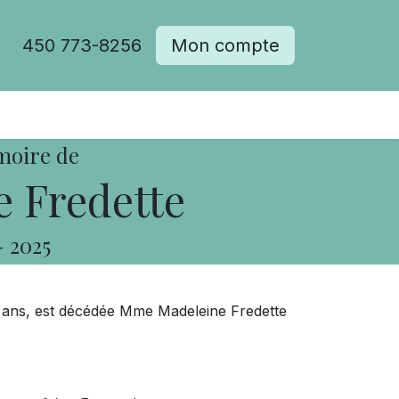
450 773-8256
Mon compte
moire de
 Fredette
-
2025
4 ans, est décédée Mme Madeleine Fredette
.