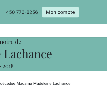
450 773-8256
Mon compte
moire de
 Lachance
-
2018
est décédée Madame Madeleine Lachance