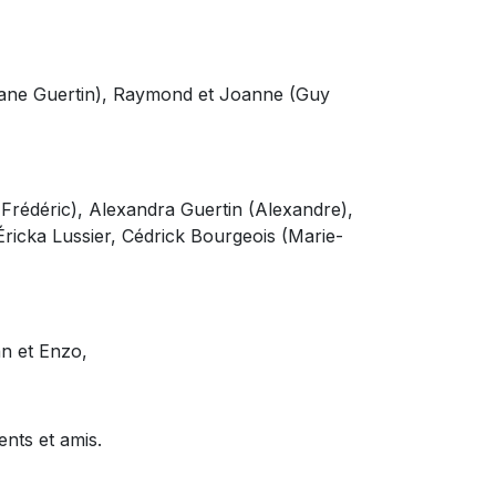
(Diane Guertin), Raymond et Joanne (Guy
(Frédéric), Alexandra Guertin (Alexandre),
 Éricka Lussier, Cédrick Bourgeois (Marie-
an et Enzo,
nts et amis.