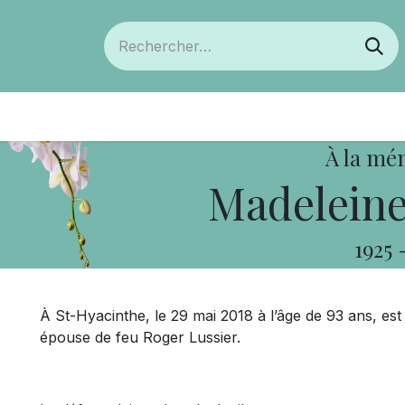
ts
Devenir membre
Votre coopérative
À la mé
Madeleine
1925
À St-Hyacinthe, le 29 mai 2018 à l’âge de 93 ans, 
épouse de feu Roger Lussier.