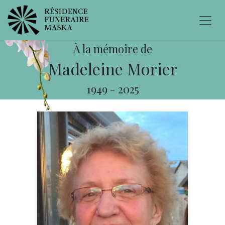
À la mémoire de
Madeleine Morier
1949
-
2025