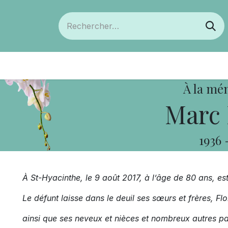
ts
Devenir membre
Votre coopérative
À la mé
Marc 
1936
À St-Hyacinthe, le 9 août 2017, à l’âge de 80 ans, e
Le défunt laisse dans le deuil ses sœurs et frères, Fl
ainsi que ses neveux et nièces et nombreux autres pa