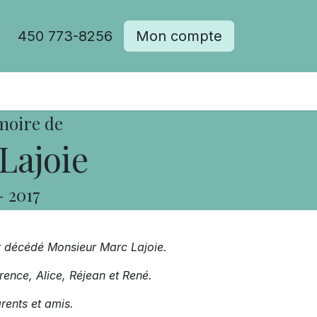
450 773-8256
Mon compte
moire de
Lajoie
-
2017
st décédé
Monsieur Marc Lajoie.
orence, Alice, Réjean et René.
rents et amis.