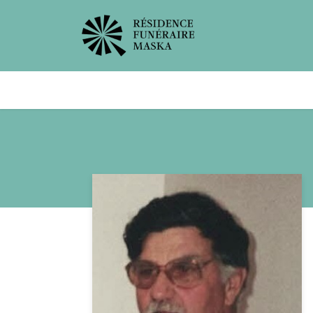
Avis de décès
Services offer