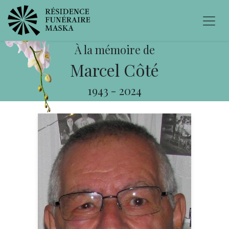
À la mémoire de
Marcel Côté
1943
-
2024