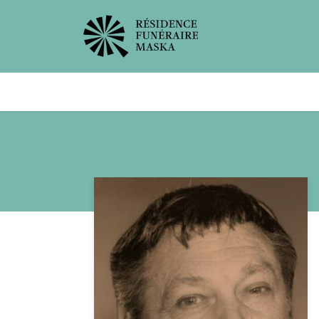
Avis de décès
Services offer