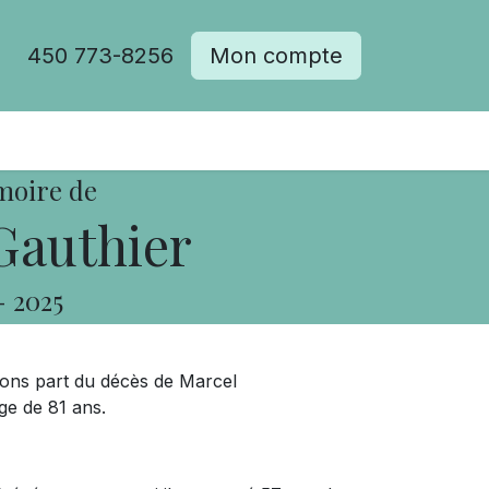
450 773-8256
Mon compte
moire de
Gauthier
-
2025
sons part du décès de Marcel
ge de 81 ans.