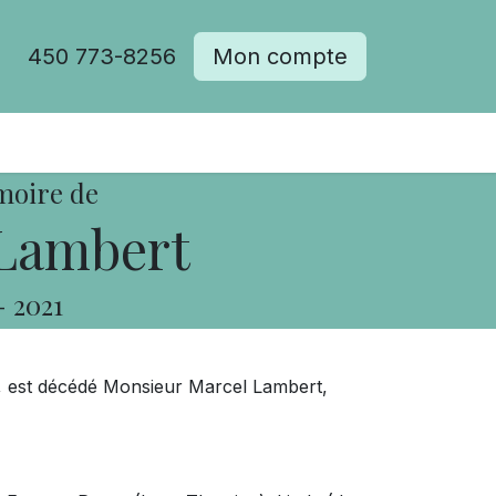
450 773-8256
Mon compte
moire de
Lambert
-
2021
ns, est décédé Monsieur Marcel Lambert,