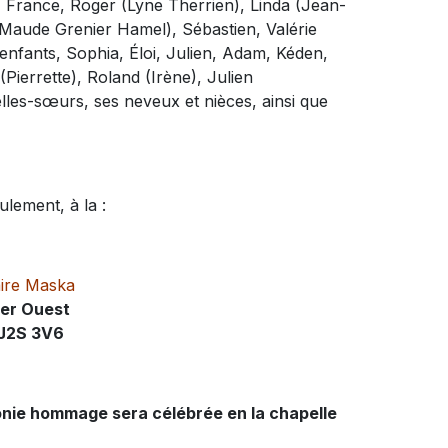
ts, France, Roger (Lyne Therrien), Linda (Jean-
(Maude Grenier Hamel), Sébastien, Valérie
enfants, Sophia, Éloi, Julien, Adam, Kéden,
Pierrette), Roland (Irène), Julien
elles-sœurs, ses neveux et nièces, ainsi que
ulement, à la :
ire Maska
ier Ouest
 J2S 3V6
émonie hommage sera célébrée en la chapelle