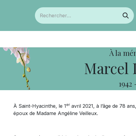
ts
Devenir membre
Votre coopérative
À la mé
Marcel 
1942
er
À Saint-Hyacinthe, le 1
avril 2021, à l’âge de 78 a
époux de Madame Angéline Veilleux.