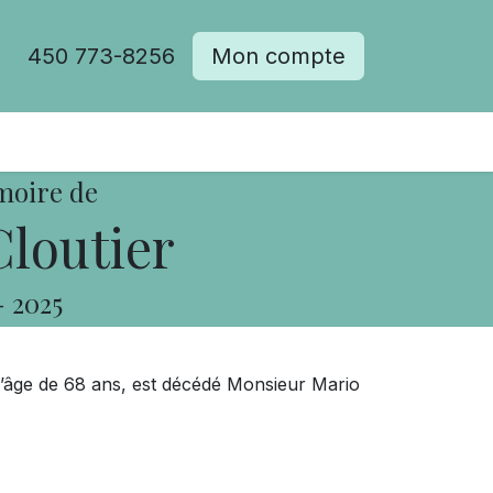
450 773-8256
Mon compte
moire de
loutier
-
2025
l’âge de 68 ans, est décédé Monsieur Mario