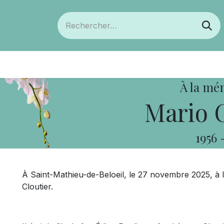
ts
Devenir membre
Votre coopérative
À la mé
Mario C
1956
À Saint-Mathieu-de-Beloeil, le 27 novembre 2025, à 
Cloutier.