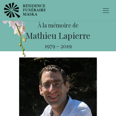
À la mémoire de
Mathieu Lapierre
1979
-
2019