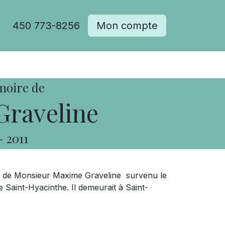
450 773-8256
Mon compte
moire de
raveline
-
2011
s de Monsieur Maxime Graveline survenu le
Saint-Hyacinthe. Il demeurait à Saint-