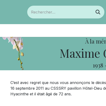
ts
Devenir membre
Votre coopérative
À la mé
Maxime G
1938
C’est avec regret que nous vous annonçons le décè
16 septembre 2011 au CSSSRY pavillon Hôtel-Dieu de 
Hyacinthe et il était âgé de 72 ans.