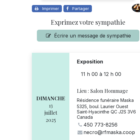
Imprimer
Partager
Exprimez votre sympathie
Écrire un message de sympathie
Exposition
11 h 00
à
12 h 00
Lieu :
Salon Hommage
DIMANCHE
Résidence funéraire Maska
13
5325, boul. Laurier Ouest
Saint-Hyacinthe QC J2S 3V6
juillet
Canada
2025
450 773-8256
necro@rfmaska.coop