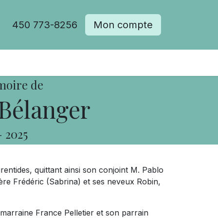
450 773-8256
Mon compte
moire de
Bélanger
-
2025
entides, quittant ainsi son conjoint M. Pablo
ère Frédéric (Sabrina) et ses neveux Robin,
 marraine France Pelletier et son parrain