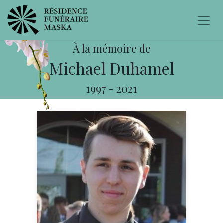
À la mémoire de
Michael Duhamel
1997
-
2021