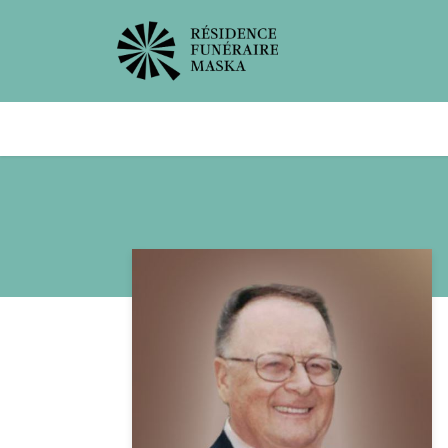
Avis de décès
Services offer