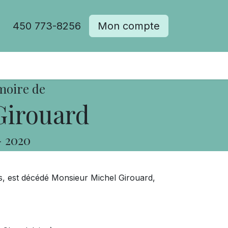
450 773-8256
Mon compte
moire de
Girouard
-
2020
ans, est décédé Monsieur Michel Girouard,