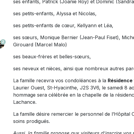
ses enfants, Patrick (Joanie Roy) et Dominic (Sandr
ses petits-enfants, Alyssa et Nicolas,
ses petits-enfants de cœur, Kellyann et Léa,
ses sœurs, Monique Bernier (Jean-Paul Fiset), Miche
2
Girouard (Marcel Malo)
ses beaux-frères et belles-sœurs,
ses neveux et nièces, ainsi que nombreux autres pare
La famille recevra vos condoléances à la
Résidence 
Laurier Ouest, St-Hyacinthe, J2S 3V6, le samedi 8 a
hommage sera célébrée en la chapelle de la résiden
Lachance.
La famille désire remercier le personnel de l’Hôpital
soins prodigués.
Aussi, la famille propose aux visiteurs d’inscrire v