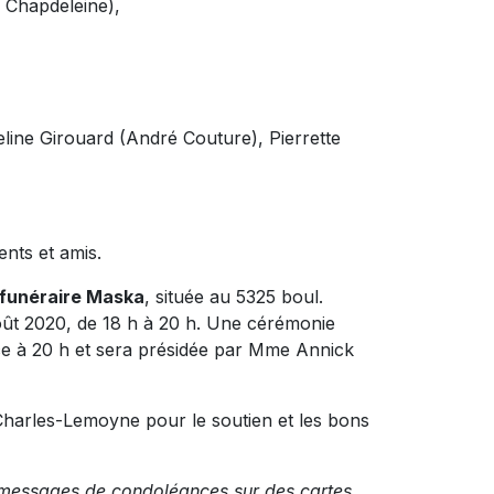
a Chapdeleine),
line Girouard (André Couture), Pierrette
nts et amis.
funéraire Maska
, située au 5325 boul.
oût 2020, de 18 h à 20 h. Une cérémonie
ce à 20 h et sera présidée par Mme Annick
 Charles-Lemoyne pour le soutien et les bons
os messages de condoléances sur des cartes