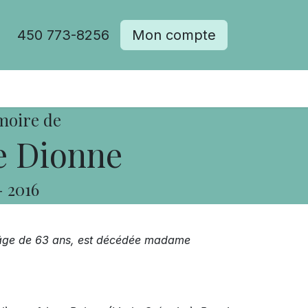
450 773-8256
Mon compte
moire de
 Dionne
-
2016
l’âge de 63 ans, est décédée madame