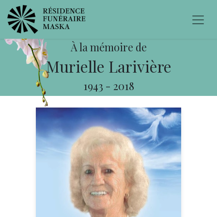
À la mémoire de
Murielle Larivière
1943
-
2018