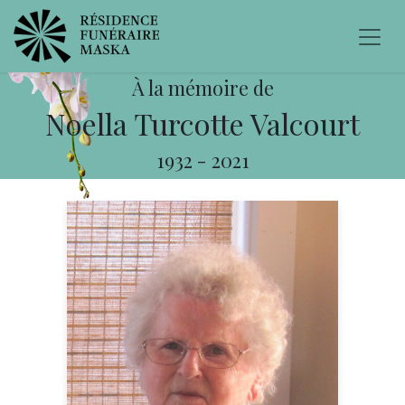
À la mémoire de
Noella Turcotte Valcourt
1932
-
2021