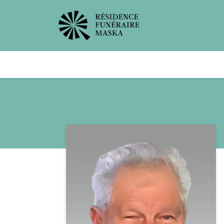
Avis de décès
Services offer