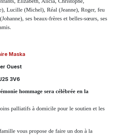
enfants, Elizabeth, Alicia, Christophe,
), Lucille (Michel), Réal (Jeanne), Roger, feu
Johanne), ses beaux-frères et belles-sœurs, ses
amis.
aire Maska
ier Ouest
 J2S 3V6
érémonie hommage sera célébrée en la
ns palliatifs à domicile pour le soutien et les
amille vous propose de faire un don à la