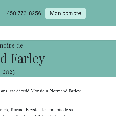
450 773-8256
Mon compte
moire de
 Farley
-
2025
2 ans, est décédé Monsieur Normand Farley,
Annick, Karine, Krystel, les enfants de sa