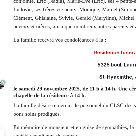
conjointe, Éric (Nadia), Marie-Ève (Éric), ses 4 petits-
Ludovic, ses frères et soeurs, Monique, Marcel (Simone
Clément, Ghislaine, Sylvie, Gérald (Maryline), Michel (
neveux et nièces, ainsi que nombreux autres parents et 
La famille recevra vos condoléances à la :
Résidence funér
5325 boul. Laur
St-Hyacinthe,
5
le samedi 29 novembre 2025, de 11 h à 14 h. Une c
chapelle de la résidence à 14 h.
La famille désire remercier le personnel du CLSC des soi
bons soins prodigués.
En mémoire de monsieur et en guise de sympathies, la f
société canadienne du cancer.