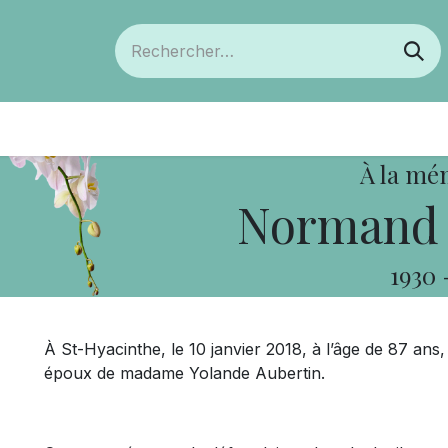
ts
Devenir membre
Votre coopérative
À la mé
Normand 
1930
À St-Hyacinthe, le 10 janvier 2018, à l’âge de 87 a
époux de madame Yolande Aubertin.