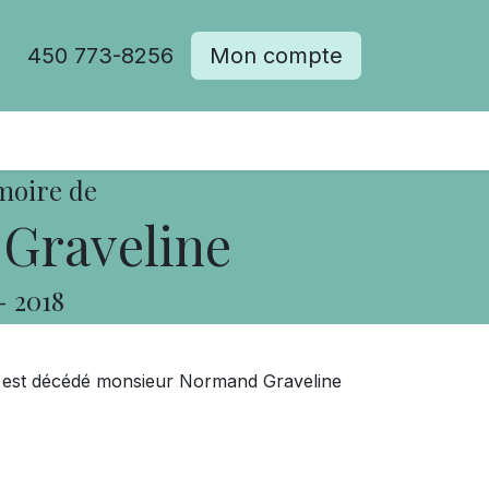
450 773-8256
Mon compte
moire de
Graveline
-
2018
ns, est décédé monsieur Normand Graveline