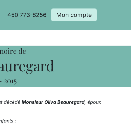
450 773-8256
Mon compte
moire de
auregard
-
2015
est décédé
Monsieur Oliva Beauregard
, époux
nfants :