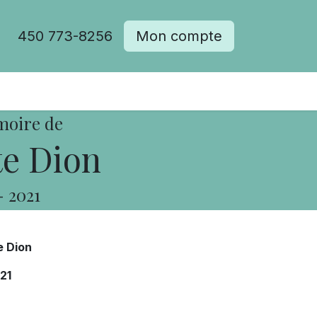
450 773-8256
Mon compte
moire de
te Dion
-
2021
e Dion
21