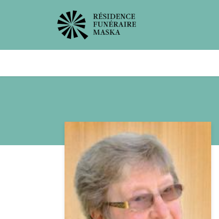
Avis de décès
Services offer