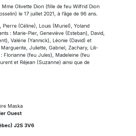
Mme Olivette Dion (fille de feu Wilfrid Dion
lin) le 17 juillet 2021, à l’âge de 96 ans.
), Pierre (Céline), Louis (Muriel), Yoland
fants : Marie-Pier, Geneviève (Esteban), David,
nt), Valérie (Yannick), Léonie (David) et
arguerite, Juliette, Gabriel, Zachary, Lili-
s : Florianne (feu Jules), Madeleine (feu
aurent et Réjean (Suzanne) ainsi que de
ire Maska
ier Ouest
ébec) J2S 3V6