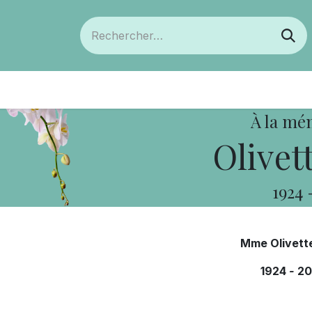
ts
Devenir membre
Votre coopérative
À la mé
Olivet
1924
Mme Olivett
1924
-
20