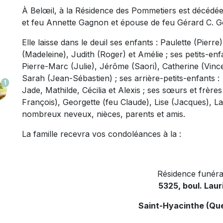
À Belœil, à la Résidence des Pommetiers est décédée 
et feu Annette Gagnon et épouse de feu Gérard C. Gosse
Elle laisse dans le deuil ses enfants : Paulette (Pierre
(Madeleine), Judith (Roger) et Amélie ; ses petits-en
Pierre-Marc (Julie), Jérôme (Saori), Catherine (Vince
Sarah (Jean-Sébastien) ; ses arrière-petits-enfants : M
1
Jade, Mathilde, Cécilia et Alexis ; ses sœurs et frère
François), Georgette (feu Claude), Lise (Jacques), L
nombreux neveux, nièces, parents et amis.
La famille recevra vos condoléances à la :
Résidence funéra
5325, boul. Laur
Saint-Hyacinthe (Qu