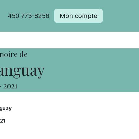
450 773-8256
Mon compte
moire de
anguay
-
2021
nguay
21