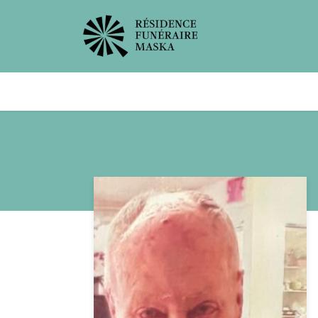
Avis de décès
Services offer