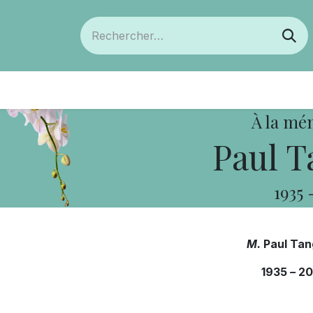
ts
Devenir membre
Votre coopérative
À la mé
Paul T
1935
M.
Paul Ta
1935
–
20