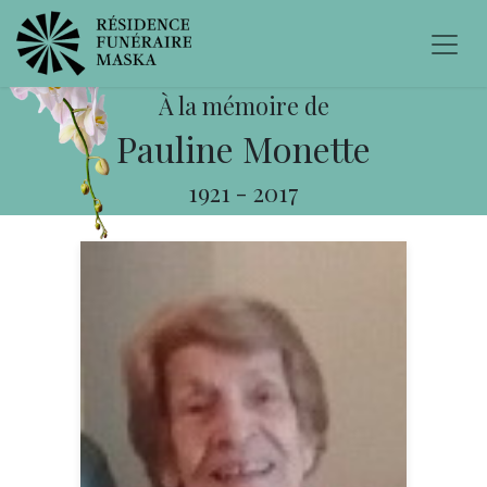
À la mémoire de
Pauline Monette
1921
-
2017