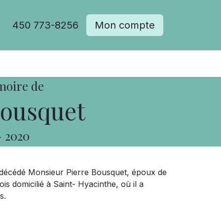
450 773-8256
Mon compte
moire de
Bousquet
-
2020
st décédé Monsieur Pierre Bousquet, époux de
 domicilié à Saint- Hyacinthe, où il a
s.