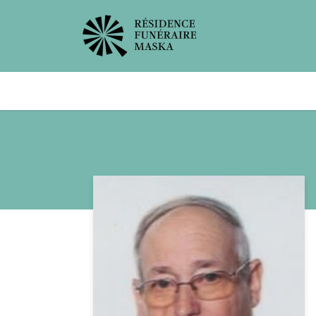
Avis de décès
Services offer