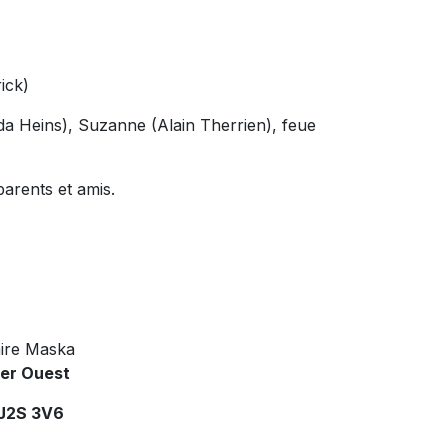
ick)
nda Heins), Suzanne (Alain Therrien), feue
arents et amis.
ire Maska
ier Ouest
 J2S 3V6