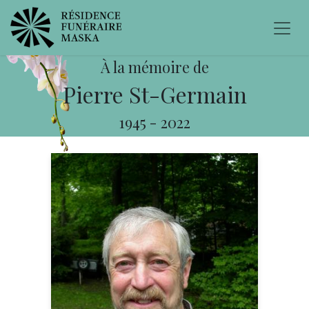
À la mémoire de
Pierre St-Germain
1945
-
2022