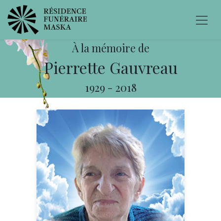
À la mémoire de
Pierrette Gauvreau
1929
-
2018