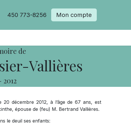
450 773-8256
Mon compte
moire de
sier-Vallières
-
2012
e 20 décembre 2012, à l’âge de 67 ans, est
nthe, épouse de (feu) M. Bertrand Vallières.
s le deuil ses enfants: