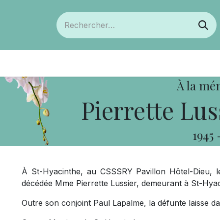
ts
Devenir membre
Votre coopérative
À la mé
Pierrette Lus
1945
À St-Hyacinthe, au CSSSRY Pavillon Hôtel-Dieu, l
décédée Mme Pierrette Lussier, demeurant à St-Hyaci
Outre son conjoint Paul Lapalme, la défunte laisse dan