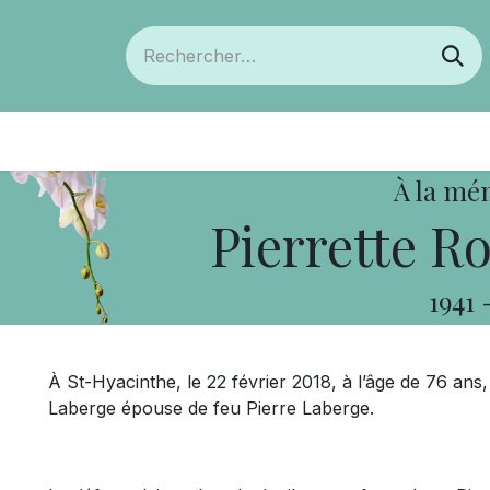
ts
Devenir membre
Votre coopérative
À la mé
Pierrette R
1941
À St-Hyacinthe, le 22 février 2018, à l’âge de 76 an
Laberge épouse de feu Pierre Laberge.