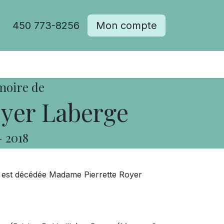
450 773-8256
Mon compte
moire de
oyer Laberge
-
2018
s, est décédée Madame Pierrette Royer