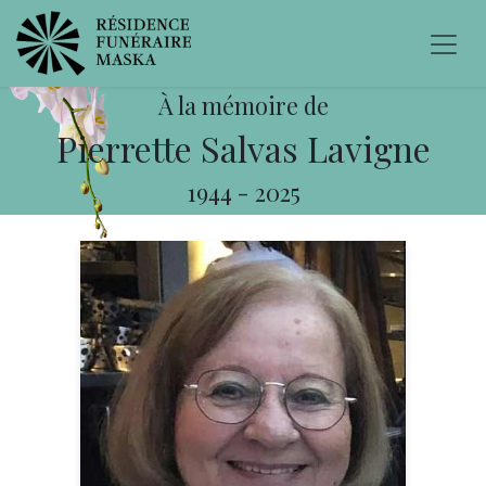
À la mémoire de
Pierrette Salvas Lavigne
1944
-
2025