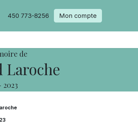
450 773-8256
Mon compte
moire de
 Laroche
-
2023
aroche
23