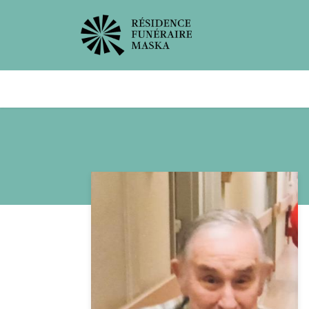
Avis de décès
Services offer