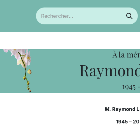
ts
Devenir membre
Votre coopérative
À la mé
Raymond
1945
M.
Raymond L
1945
–
20