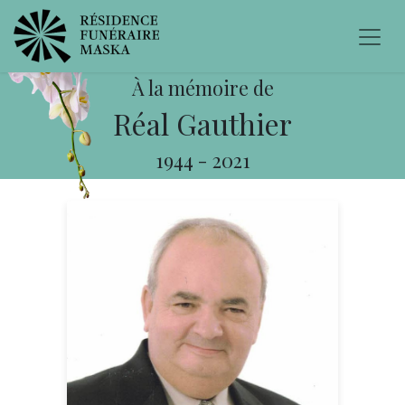
À la mémoire de
Réal Gauthier
1944
-
2021