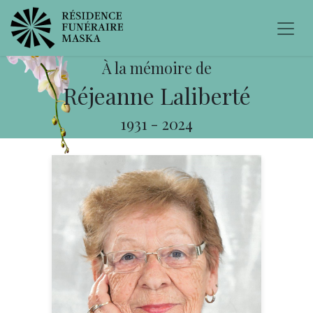
À la mémoire de
Réjeanne Laliberté
1931
-
2024