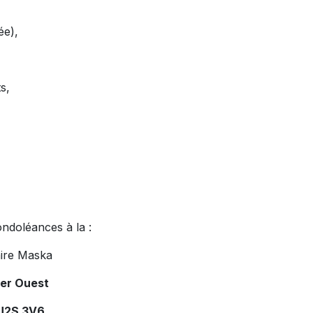
ée),
s,
ondoléances à la :
ire Maska
ier Ouest
 J2S 3V6