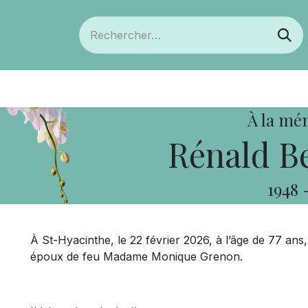
ts
Devenir membre
Votre coopérative
À la mé
Rénald B
1948
À St-Hyacinthe, le 22 février 2026, à l’âge de 77 an
époux de feu Madame Monique Grenon.