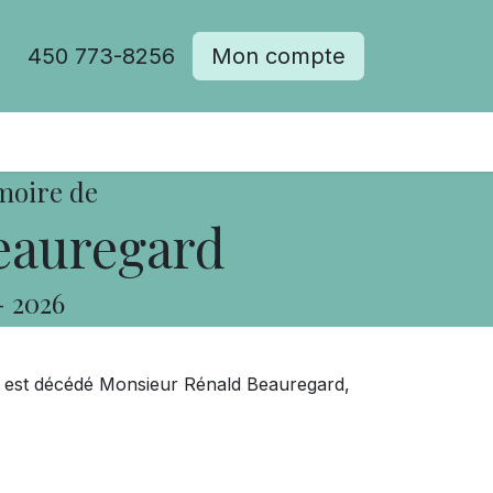
450 773-8256
Mon compte
moire de
eauregard
-
2026
s, est décédé Monsieur Rénald Beauregard,