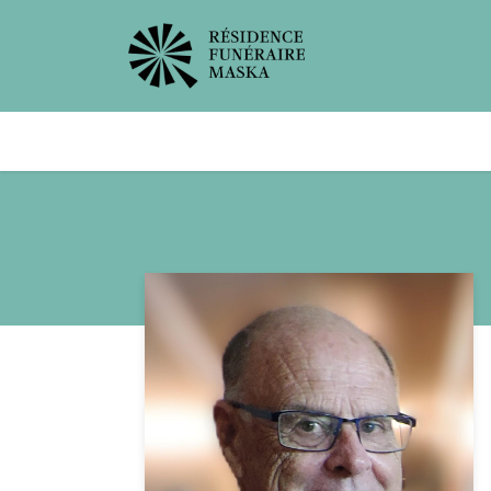
Avis de décès
Services offer