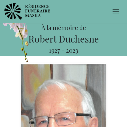
À la mémoire de
Robert Duchesne
1927
-
2023