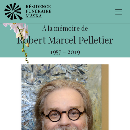
À la mémoire de
Robert Marcel Pelletier
1957
-
2019