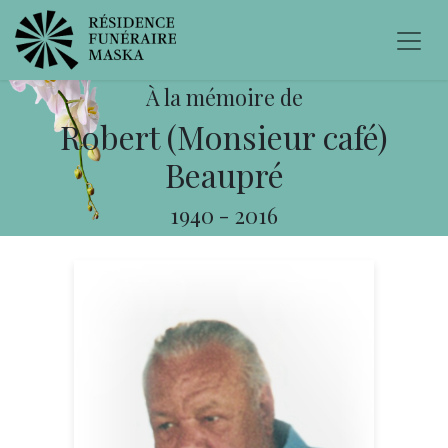
À la mémoire de
Robert (Monsieur café)
Beaupré
1940
-
2016