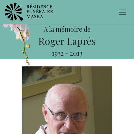
À la mémoire de
Roger Laprés
1932
-
2013