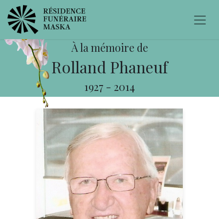
À la mémoire de
Rolland Phaneuf
1927
-
2014