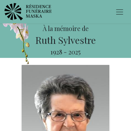
À la mémoire de
Ruth Sylvestre
1928
-
2025