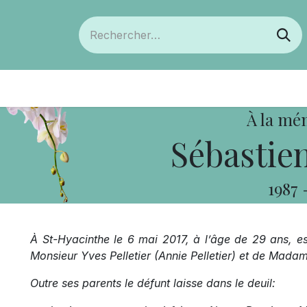
ts
Devenir membre
Votre coopérative
À la mé
Sébastien
1987
À St-Hyacinthe le 6 mai 2017, à l’âge de 29 ans, es
Monsieur Yves Pelletier (Annie Pelletier) et de Mada
Outre ses parents le défunt laisse dans le deuil: