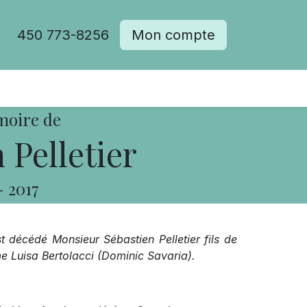
450 773-8256
Mon compte
moire de
 Pelletier
-
2017
t décédé Monsieur Sébastien Pelletier fils de
me Luisa Bertolacci (Dominic Savaria).