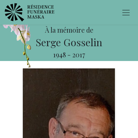
À la mémoire de
Serge Gosselin
1948
-
2017