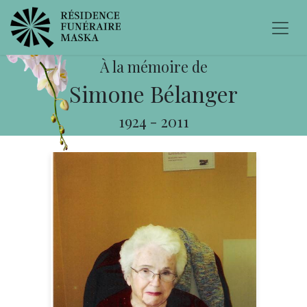
À la mémoire de
Simone Bélanger
1924
-
2011