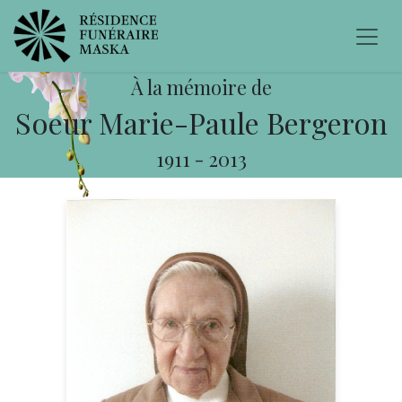
À la mémoire de
Soeur Marie-Paule Bergeron
1911
-
2013