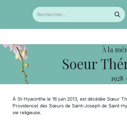
ts
Devenir membre
Votre coopérative
À la mé
Soeur Thér
1928
À St-Hyacinthe le 18 juin 2013, est décédée Sœur Thé
Providence) des Sœurs de Saint-Joseph de Saint-Hya
vie religieuse.