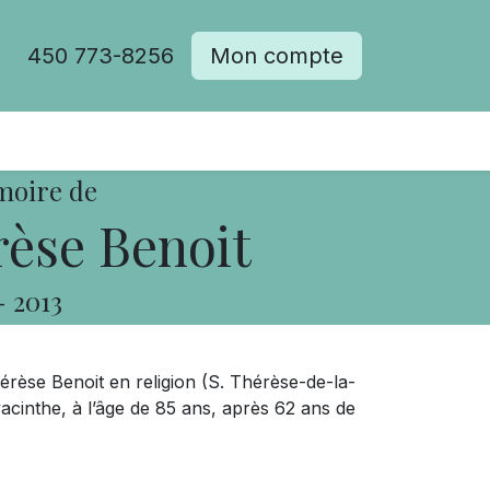
450 773-8256
Mon compte
moire de
èse Benoit
-
2013
rèse Benoit en religion (S. Thérèse-de-la-
cinthe, à l’âge de 85 ans, après 62 ans de