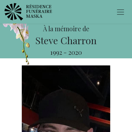
À la mémoire de
Steve Charron
1992
-
2020