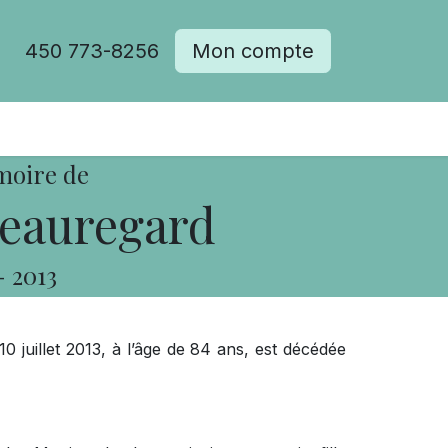
450 773-8256
Mon compte
moire de
eauregard
-
2013
 juillet 2013, à l’âge de 84 ans, est décédée