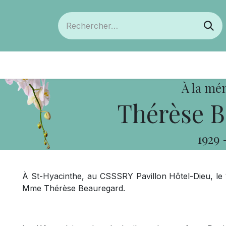
ts
Devenir membre
Votre coopérative
À la mé
Thérèse B
1929
À St-Hyacinthe, au CSSSRY Pavillon Hôtel-Dieu, le 10
Mme Thérèse Beauregard.