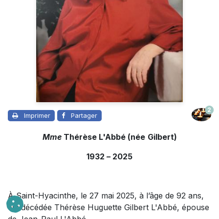
2
Imprimer
Partager
Mme
Thérèse L'Abbé (née
Gilbert)
1932
–
2025
À Saint-Hyacinthe, le 27 mai 2025, à l’âge de 92 ans,
est décédée Thérèse Huguette Gilbert L'Abbé, épouse
de Jean-Paul L'Abbé.