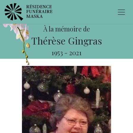
À la mémoire de
Thérèse Gingras
1953
-
2021