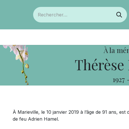
ts
Devenir membre
Votre coopérative
À la mé
Thérèse 
1927
À Marieville, le 10 janvier 2019 à l’âge de 91 ans, 
de feu Adrien Hamel.