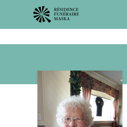
Avis de décès
Services offer