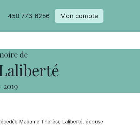
450 773-8256
Mon compte
moire de
Laliberté
-
2019
est décédée Madame Thérèse Laliberté, épouse